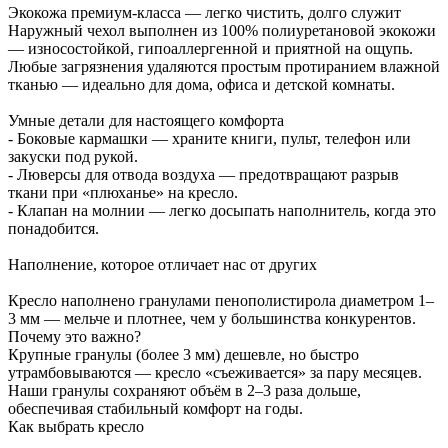
Экокожа премиум-класса — легко чистить, долго служит
Наружный чехол выполнен из 100% полиуретановой экокожи
— износостойкой, гипоаллергенной и приятной на ощупь.
Любые загрязнения удаляются простым протиранием влажной
тканью — идеально для дома, офиса и детской комнаты.
Умные детали для настоящего комфорта
- Боковые кармашки — храните книги, пульт, телефон или
закуски под рукой.
- Люверсы для отвода воздуха — предотвращают разрыв
ткани при «плюханье» на кресло.
- Клапан на молнии — легко досыпать наполнитель, когда это
понадобится.
Наполнение, которое отличает нас от других
Кресло наполнено гранулами пенополистирола диаметром 1–
3 мм — мельче и плотнее, чем у большинства конкурентов.
Почему это важно?
Крупные гранулы (более 3 мм) дешевле, но быстро
утрамбовываются — кресло «съеживается» за пару месяцев.
Наши гранулы сохраняют объём в 2–3 раза дольше,
обеспечивая стабильный комфорт на годы.
Как выбрать кресло