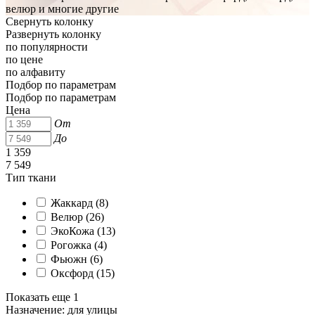
велюр и многие другие
Свернуть колонку
Развернуть колонку
по популярности
по цене
по алфавиту
Подбор по параметрам
Подбор по параметрам
Цена
От
До
1 359
7 549
Тип ткани
Жаккард (
8
)
Велюр (
26
)
ЭкоКожа (
13
)
Рогожка (
4
)
Фьюжн (
6
)
Оксфорд (
15
)
Показать еще 1
Назначение: для улицы