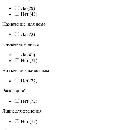
Да (
29
)
Нет (
43
)
Назначение: для дома
Да (
72
)
Назначение: детям
Да (
41
)
Нет (
31
)
Назначение: животным
Нет (
72
)
Раскладной
Нет (
72
)
Ящик для хранения
Нет (
72
)