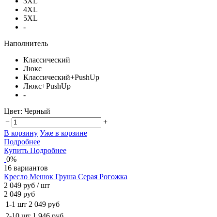
3XL
4XL
5XL
-
Наполнитель
Классический
Люкс
Классический+PushUp
Люкс+PushUp
-
Цвет:
Черный
−
+
В корзину
Уже в корзине
Подробнее
Купить
Подробнее
0%
16 вариантов
Кресло Мешок Груша Серая Рогожка
2 049 руб
/ шт
2 049 руб
1-1 шт
2 049 руб
2-10 шт
1 946 руб