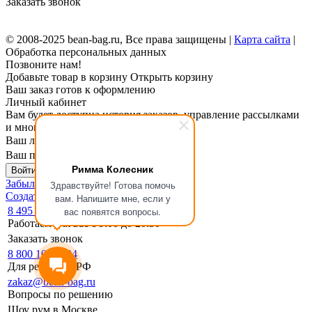
Заказать звонок
© 2008-2025 bean-bag.ru, Все права защищены |
Карта сайта
|
Обработка персональных данных
Позвоните нам!
Добавьте товар в корзину
Открыть корзину
Ваш заказ готов к оформлению
Личный кабинет
Вам будет доступна история заказов, управление рассылками
и многое другое.
Ваш логин
Ваш пароль
Римма Колесник
Войти в личный кабинет
Забыли пароль?
Здравствуйте! Готова помочь
Создать личный кабинет
вам. Напишите мне, если у
8 495 133-17-19
вас появятся вопросы.
Работаем для вас с 9:00 до 20:30
Заказать звонок
8 800 1000 994
Для регионов РФ
zakaz@bean-bag.ru
Вопросы по решению
Шоу рум в Москве