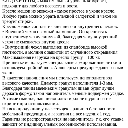
5XL (150*110 см) - максимальный уровень комфорта,
подходит для любого возраста и роста.
Кресло мешок из экокожи - самое простое в уходе кресло.
Любую грязь можно убрать влажной салфеткой и чехол не
требует стирки.
Кресло-мешок состоит из внешнего и внутреннего чехлов:
• Внешний чехол съемный на молнии. Он крепится к
внутреннему чехлу липучкой, благодаря чему внутренний
чехол не смещается внутри кресла.
• Внутренний чехол выполнен из спанбонда высокой
плотности, а молния с защитой от случайного открывания.
Максимальная нагрузка на кресло-грушу – 100 кг.
При шитье используем специальные армированные нитки и
используем тройной шов. А люверсы предупреждают разрыв
ткани.
В качестве наполнения мы используем пенополистирол
высокого качества. Диаметр гранул наполнителя 1-3 мм.
Благодаря таким маленьким гранулам диван будет лучше
держать форму, такой наполнитель меньше подвержен усадке.
А самое главное, наш пенополистирол не шуршит и не
скрипит при использовании.
На всю продукцию у нас есть декларации о безопасности
мебельной продукции, а гарантия на все изделия 1 год.
Гарантия не распространяется на наполнитель, т.к. его усадка
зависит от индивидуальных особенностей использования.