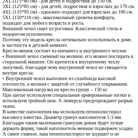
2XL (115*80 см) - для детей и подростков до 150 см.
3XL (125*85 см) - для детей, подростков и взрослых до 170 см.
4XL (135*95 см) - идеально подходит для взрослых до 190 см.
5XL (150*110 см) - максимальный уровень комфорта,
подходит для любого возраста и роста.
Внешний чехол сшит из рогожки. Классический стиль в
недорогом исполнении.
Поэтому эту модель кресла оптимально использовать в доме,
в частности в детской комнате.
Кресло-мешок состоит из внешнего и внутреннего чехлов:
• Внешний чехол съемный на молнии, его можно постирать в
стиральной машине. Он крепится к внутреннему чехлу
липучкой, благодаря чему внутренний чехол не смещается
внутри кресла.
• Внутренний чехол выполнен из спанбонда высокой
плотности, а молния с защитой от случайного открывания.
Максимальная нагрузка на кресло-грушу – 150 кг.
При шитье используем специальные армированные нитки и
используем тройной шов. А люверсы предупреждают разрыв
ткани.
В качестве наполнения мы используем пенополистирол
высокого качества. Диаметр гранул наполнителя 1-3 мм.
Благодаря таким маленьким гранулам диван будет лучше
держать форму, такой наполнитель меньше подвержен усадке.
А самое главное, наш пенополистирол не шуршит и не