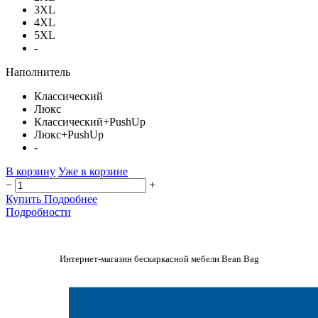
3XL
4XL
5XL
-
Наполнитель
Классический
Люкс
Классический+PushUp
Люкс+PushUp
-
В корзину
Уже в корзине
−
+
Купить
Подробнее
Подробности
Интернет-магазин бескаркасной мебели Bean Bag