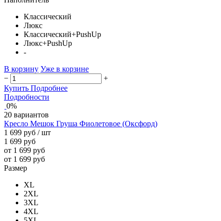
Классический
Люкс
Классический+PushUp
Люкс+PushUp
-
В корзину
Уже в корзине
−
+
Купить
Подробнее
Подробности
0%
20 вариантов
Кресло Мешок Груша Фиолетовое (Оксфорд)
1 699 руб
/ шт
1 699 руб
от 1 699 руб
от 1 699 руб
Размер
XL
2XL
3XL
4XL
5XL