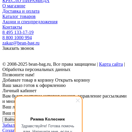
КРЕСЛО ПИРАМИДА
О магазине
Доставка и оплата
Каталог товаров
Акции и спецпредложения
Контакты
8 495 133-17-19
8 800 1000 994
zakaz@bean-bag.ru
Заказать звонок
© 2008-2025 bean-bag.ru, Все права защищены |
Карта сайта
|
Обработка персональных данных
Позвоните нам!
Добавьте товар в корзину
Открыть корзину
Ваш заказ готов к оформлению
Личный кабинет
Вам будет доступна история заказов, управление рассылками
и многое другое.
Ваш логин
Ваш пароль
Римма Колесник
Войти в личный кабинет
Забыли пароль?
Здравствуйте! Готова помочь
Создать личный кабинет
вам. Напишите мне, если у