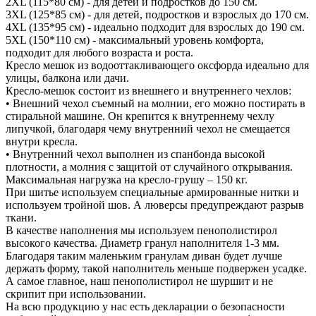
2XL (115*80 см) - для детей и подростков до 150 см.
3XL (125*85 см) - для детей, подростков и взрослых до 170 см.
4XL (135*95 см) - идеально подходит для взрослых до 190 см.
5XL (150*110 см) - максимальный уровень комфорта,
подходит для любого возраста и роста.
Кресло мешок из водооттакливающего оксфорда идеально для
улицы, балкона или дачи.
Кресло-мешок состоит из внешнего и внутреннего чехлов:
• Внешний чехол съемный на молнии, его можно постирать в
стиральной машине. Он крепится к внутреннему чехлу
липучкой, благодаря чему внутренний чехол не смещается
внутри кресла.
• Внутренний чехол выполнен из спанбонда высокой
плотности, а молния с защитой от случайного открывания.
Максимальная нагрузка на кресло-грушу – 150 кг.
При шитье используем специальные армированные нитки и
используем тройной шов. А люверсы предупреждают разрыв
ткани.
В качестве наполнения мы используем пенополистирол
высокого качества. Диаметр гранул наполнителя 1-3 мм.
Благодаря таким маленьким гранулам диван будет лучше
держать форму, такой наполнитель меньше подвержен усадке.
А самое главное, наш пенополистирол не шуршит и не
скрипит при использовании.
На всю продукцию у нас есть декларации о безопасности