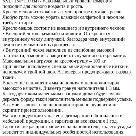
5XL (150*110 см) - максимальный уровень комфорта,
подходит для любого возраста и роста.
Кресло мешок из экокожи - самое простое в уходе кресло.
Любую грязь можно убрать влажной салфеткой и чехол не
требует стирки.
Кресло-мешок состоит из внешнего и внутреннего чехлов:
• Внешний чехол съемный на молнии. Он крепится к
внутреннему чехлу липучкой, благодаря чему внутренний
чехол не смещается внутри кресла.
• Внутренний чехол выполнен из спанбонда высокой
плотности, а молния с защитой от случайного открывания.
Максимальная нагрузка на кресло-грушу – 100 кг.
При шитье используем специальные армированные нитки и
используем тройной шов. А люверсы предупреждают разрыв
ткани.
В качестве наполнения мы используем пенополистирол
высокого качества. Диаметр гранул наполнителя 1-3 мм.
Благодаря таким маленьким гранулам диван будет лучше
держать форму, такой наполнитель меньше подвержен усадке.
А самое главное, наш пенополистирол не шуршит и не
скрипит при использовании.
На всю продукцию у нас есть декларации о безопасности
мебельной продукции, а гарантия на все изделия 1 год.
Гарантия не распространяется на наполнитель, т.к. его усадка
зависит от индивидуальных особенностей использования.