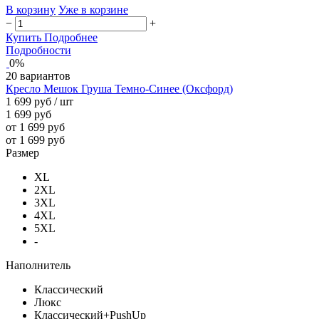
В корзину
Уже в корзине
−
+
Купить
Подробнее
Подробности
0%
20 вариантов
Кресло Мешок Груша Темно-Синее (Оксфорд)
1 699 руб
/ шт
1 699 руб
от 1 699 руб
от 1 699 руб
Размер
XL
2XL
3XL
4XL
5XL
-
Наполнитель
Классический
Люкс
Классический+PushUp