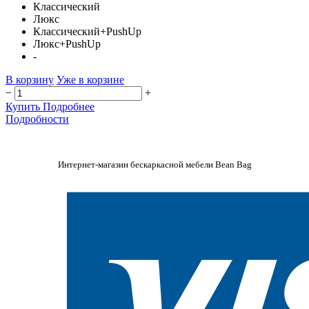
Классический
Люкс
Классический+PushUp
Люкс+PushUp
-
В корзину
Уже в корзине
−
+
Купить
Подробнее
Подробности
Интернет-магазин бескаркасной мебели Bean Bag