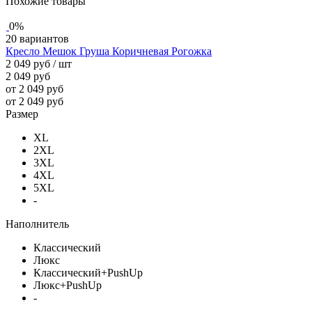
Похожие товары
0%
20 вариантов
Кресло Мешок Груша Коричневая Рогожка
2 049 руб
/ шт
2 049 руб
от 2 049 руб
от 2 049 руб
Размер
XL
2XL
3XL
4XL
5XL
-
Наполнитель
Классический
Люкс
Классический+PushUp
Люкс+PushUp
-