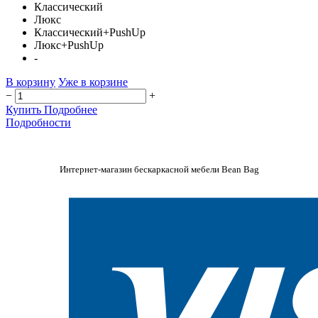
Классический
Люкс
Классический+PushUp
Люкс+PushUp
-
В корзину
Уже в корзине
−
+
Купить
Подробнее
Подробности
Интернет-магазин бескаркасной мебели Bean Bag