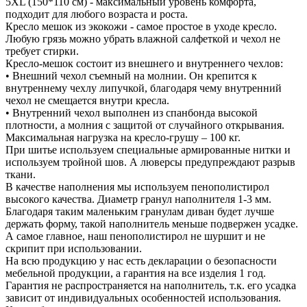
5XL (150*110 см) - максимальный уровень комфорта,
подходит для любого возраста и роста.
Кресло мешок из экокожи - самое простое в уходе кресло.
Любую грязь можно убрать влажной салфеткой и чехол не
требует стирки.
Кресло-мешок состоит из внешнего и внутреннего чехлов:
• Внешний чехол съемный на молнии. Он крепится к
внутреннему чехлу липучкой, благодаря чему внутренний
чехол не смещается внутри кресла.
• Внутренний чехол выполнен из спанбонда высокой
плотности, а молния с защитой от случайного открывания.
Максимальная нагрузка на кресло-грушу – 100 кг.
При шитье используем специальные армированные нитки и
используем тройной шов. А люверсы предупреждают разрыв
ткани.
В качестве наполнения мы используем пенополистирол
высокого качества. Диаметр гранул наполнителя 1-3 мм.
Благодаря таким маленьким гранулам диван будет лучше
держать форму, такой наполнитель меньше подвержен усадке.
А самое главное, наш пенополистирол не шуршит и не
скрипит при использовании.
На всю продукцию у нас есть декларации о безопасности
мебельной продукции, а гарантия на все изделия 1 год.
Гарантия не распространяется на наполнитель, т.к. его усадка
зависит от индивидуальных особенностей использования.