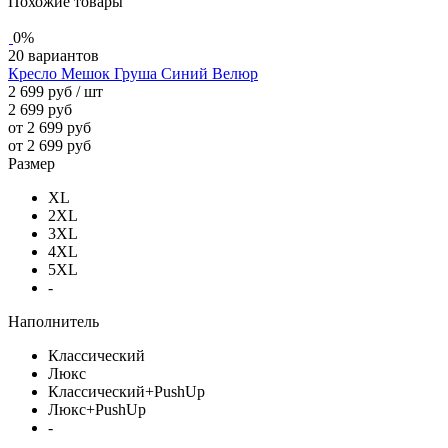
Похожие товары
0%
20 вариантов
Кресло Мешок Груша Синий Велюр
2 699 руб
/ шт
2 699 руб
от 2 699 руб
от 2 699 руб
Размер
XL
2XL
3XL
4XL
5XL
-
Наполнитель
Классический
Люкс
Классический+PushUp
Люкс+PushUp
-