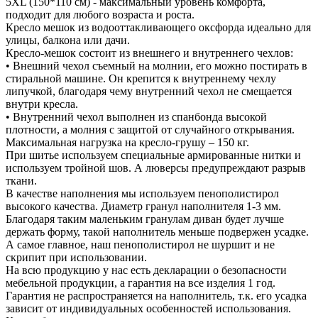
5XL (150*110 см) - максимальный уровень комфорта,
подходит для любого возраста и роста.
Кресло мешок из водооттакливающего оксфорда идеально для
улицы, балкона или дачи.
Кресло-мешок состоит из внешнего и внутреннего чехлов:
• Внешний чехол съемный на молнии, его можно постирать в
стиральной машине. Он крепится к внутреннему чехлу
липучкой, благодаря чему внутренний чехол не смещается
внутри кресла.
• Внутренний чехол выполнен из спанбонда высокой
плотности, а молния с защитой от случайного открывания.
Максимальная нагрузка на кресло-грушу – 150 кг.
При шитье используем специальные армированные нитки и
используем тройной шов. А люверсы предупреждают разрыв
ткани.
В качестве наполнения мы используем пенополистирол
высокого качества. Диаметр гранул наполнителя 1-3 мм.
Благодаря таким маленьким гранулам диван будет лучше
держать форму, такой наполнитель меньше подвержен усадке.
А самое главное, наш пенополистирол не шуршит и не
скрипит при использовании.
На всю продукцию у нас есть декларации о безопасности
мебельной продукции, а гарантия на все изделия 1 год.
Гарантия не распространяется на наполнитель, т.к. его усадка
зависит от индивидуальных особенностей использования.