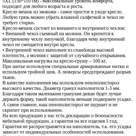
5XL (150*110 см) - максимальный уровень комфорта,
подходит для любого возраста и роста.
Кресло мешок из экокожи - самое простое в уходе кресло.
Любую грязь можно убрать влажной салфеткой и чехол не
требует стирки.
Кресло-мешок состоит из внешнего и внутреннего чехлов:
• Внешний чехол съемный на молнии. Он крепится к
внутреннему чехлу липучкой, благодаря чему внутренний
чехол не смещается внутри кресла.
• Внутренний чехол выполнен из спанбонда высокой
плотности, а молния с защитой от случайного открывания.
Максимальная нагрузка на кресло-грушу – 100 кг.
При шитье используем специальные армированные нитки и
используем тройной шов. А люверсы предупреждают разрыв
ткани.
В качестве наполнения мы используем пенополистирол
высокого качества. Диаметр гранул наполнителя 1-3 мм.
Благодаря таким маленьким гранулам диван будет лучше
держать форму, такой наполнитель меньше подвержен усадке.
А самое главное, наш пенополистирол не шуршит и не
скрипит при использовании.
На всю продукцию у нас есть декларации о безопасности
мебельной продукции, а гарантия на все изделия 1 год.
Гарантия не распространяется на наполнитель, т.к. его усадка
зависит от индивидуальных особенностей использования.