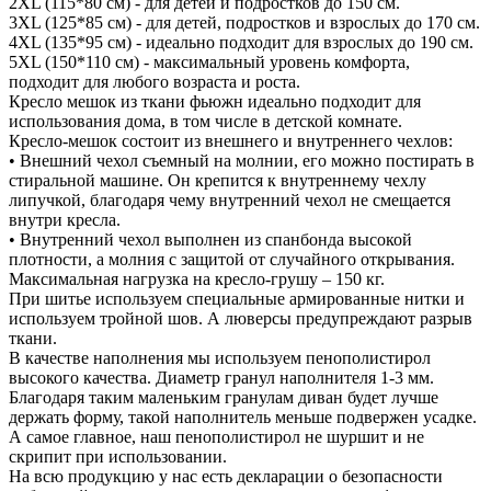
2XL (115*80 см) - для детей и подростков до 150 см.
3XL (125*85 см) - для детей, подростков и взрослых до 170 см.
4XL (135*95 см) - идеально подходит для взрослых до 190 см.
5XL (150*110 см) - максимальный уровень комфорта,
подходит для любого возраста и роста.
Кресло мешок из ткани фьюжн идеально подходит для
использования дома, в том числе в детской комнате.
Кресло-мешок состоит из внешнего и внутреннего чехлов:
• Внешний чехол съемный на молнии, его можно постирать в
стиральной машине. Он крепится к внутреннему чехлу
липучкой, благодаря чему внутренний чехол не смещается
внутри кресла.
• Внутренний чехол выполнен из спанбонда высокой
плотности, а молния с защитой от случайного открывания.
Максимальная нагрузка на кресло-грушу – 150 кг.
При шитье используем специальные армированные нитки и
используем тройной шов. А люверсы предупреждают разрыв
ткани.
В качестве наполнения мы используем пенополистирол
высокого качества. Диаметр гранул наполнителя 1-3 мм.
Благодаря таким маленьким гранулам диван будет лучше
держать форму, такой наполнитель меньше подвержен усадке.
А самое главное, наш пенополистирол не шуршит и не
скрипит при использовании.
На всю продукцию у нас есть декларации о безопасности