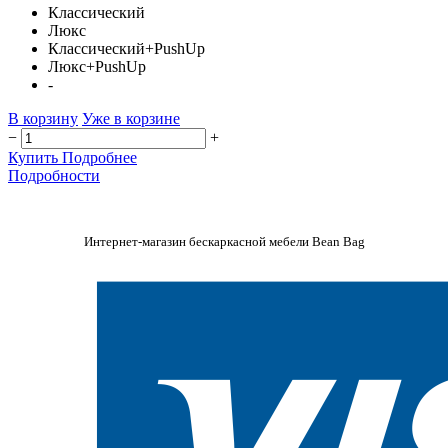
Классический
Люкс
Классический+PushUp
Люкс+PushUp
-
В корзину
Уже в корзине
−
+
Купить
Подробнее
Подробности
Интернет-магазин бескаркасной мебели Bean Bag