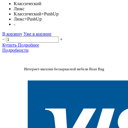
Классический
Люкс
Классический+PushUp
Люкс+PushUp
-
В корзину
Уже в корзине
−
+
Купить
Подробнее
Подробности
Интернет-магазин бескаркасной мебели Bean Bag