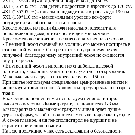
2XL (115*80 см) - для детей и подростков до 150 см.
3XL (125*85 см) - для детей, подростков и взрослых до 170 см.
4XL (135*95 см) - идеально подходит для взрослых до 190 см.
5XL (150*110 см) - максимальный уровень комфорта,
подходит для любого возраста и роста.
Кресло мешок из ткани фьюжн идеально подходит для
использования дома, в том числе в детской комнате.
Кресло-мешок состоит из внешнего и внутреннего чехлов:
• Внешний чехол съемный на молнии, его можно постирать в
стиральной машине. Он крепится к внутреннему чехлу
липучкой, благодаря чему внутренний чехол не смещается
внутри кресла.
• Внутренний чехол выполнен из спанбонда высокой
плотности, а молния с защитой от случайного открывания.
Максимальная нагрузка на кресло-грушу – 150 кг.
При шитье используем специальные армированные нитки и
используем тройной шов. А люверсы предупреждают разрыв
ткани.
В качестве наполнения мы используем пенополистирол
высокого качества. Диаметр гранул наполнителя 1-3 мм.
Благодаря таким маленьким гранулам диван будет лучше
держать форму, такой наполнитель меньше подвержен усадке.
А самое главное, наш пенополистирол не шуршит и не
скрипит при использовании.
На всю продукцию у нас есть декларации о безопасности