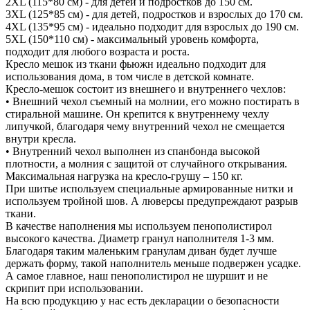
2XL (115*80 см) - для детей и подростков до 150 см.
3XL (125*85 см) - для детей, подростков и взрослых до 170 см.
4XL (135*95 см) - идеально подходит для взрослых до 190 см.
5XL (150*110 см) - максимальный уровень комфорта,
подходит для любого возраста и роста.
Кресло мешок из ткани фьюжн идеально подходит для
использования дома, в том числе в детской комнате.
Кресло-мешок состоит из внешнего и внутреннего чехлов:
• Внешний чехол съемный на молнии, его можно постирать в
стиральной машине. Он крепится к внутреннему чехлу
липучкой, благодаря чему внутренний чехол не смещается
внутри кресла.
• Внутренний чехол выполнен из спанбонда высокой
плотности, а молния с защитой от случайного открывания.
Максимальная нагрузка на кресло-грушу – 150 кг.
При шитье используем специальные армированные нитки и
используем тройной шов. А люверсы предупреждают разрыв
ткани.
В качестве наполнения мы используем пенополистирол
высокого качества. Диаметр гранул наполнителя 1-3 мм.
Благодаря таким маленьким гранулам диван будет лучше
держать форму, такой наполнитель меньше подвержен усадке.
А самое главное, наш пенополистирол не шуршит и не
скрипит при использовании.
На всю продукцию у нас есть декларации о безопасности