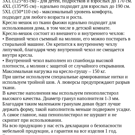
3XL (125*85 см) - для детей, подростков и взрослых до 170 см.
4XL (135*95 см) - идеально подходит для взрослых до 190 см.
5XL (150*110 см) - максимальный уровень комфорта,
подходит для любого возраста и роста.
Кресло мешок из ткани фьюжн идеально подходит для
использования дома, в том числе в детской комнате.
Кресло-мешок состоит из внешнего и внутреннего чехлов:
• Внешний чехол съемный на молнии, его можно постирать в
стиральной машине. Он крепится к внутреннему чехлу
липучкой, благодаря чему внутренний чехол не смещается
внутри кресла.
• Внутренний чехол выполнен из спанбонда высокой
плотности, а молния с защитой от случайного открывания.
Максимальная нагрузка на кресло-грушу – 150 кг.
При шитье используем специальные армированные нитки и
используем тройной шов. А люверсы предупреждают разрыв
ткани.
В качестве наполнения мы используем пенополистирол
высокого качества. Диаметр гранул наполнителя 1-3 мм.
Благодаря таким маленьким гранулам диван будет лучше
держать форму, такой наполнитель меньше подвержен усадке.
А самое главное, наш пенополистирол не шуршит и не
скрипит при использовании.
На всю продукцию у нас есть декларации о безопасности
мебельной продукции, а гарантия на все изделия 1 год.