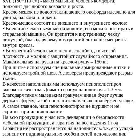
5XL (150*110 см) - максимальный уровень комфорта,
подходит для любого возраста и роста.
Кресло мешок из водооттакливающего оксфорда идеально для
улицы, балкона или дачи.
Кресло-мешок состоит из внешнего и внутреннего чехлов:
• Внешний чехол съемный на молнии, его можно постирать в
стиральной машине. Он крепится к внутреннему чехлу
липучкой, благодаря чему внутренний чехол не смещается
внутри кресла.
• Внутренний чехол выполнен из спанбонда высокой
плотности, а молния с защитой от случайного открывания.
Максимальная нагрузка на кресло-грушу – 150 кг.
При шитье используем специальные армированные нитки и
используем тройной шов. А люверсы предупреждают разрыв
ткани.
В качестве наполнения мы используем пенополистирол
высокого качества. Диаметр гранул наполнителя 1-3 мм.
Благодаря таким маленьким гранулам диван будет лучше
держать форму, такой наполнитель меньше подвержен усадке.
А самое главное, наш пенополистирол не шуршит и не
скрипит при использовании.
На всю продукцию у нас есть декларации о безопасности
мебельной продукции, а гарантия на все изделия 1 год.
Гарантия не распространяется на наполнитель, т.к. его усадка
зависит от индивидуальных особенностей использования.