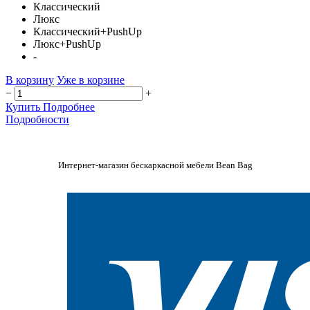
Классический
Люкс
Классический+PushUp
Люкс+PushUp
-
В корзину
Уже в корзине
−
+
Купить
Подробнее
Подробности
Интернет-магазин бескаркасной мебели Bean Bag