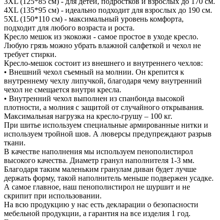
3XL (125*85 см) - для детей, подростков и взрослых до 170 см.
4XL (135*95 см) - идеально подходит для взрослых до 190 см.
5XL (150*110 см) - максимальный уровень комфорта,
подходит для любого возраста и роста.
Кресло мешок из экокожи - самое простое в уходе кресло.
Любую грязь можно убрать влажной салфеткой и чехол не
требует стирки.
Кресло-мешок состоит из внешнего и внутреннего чехлов:
• Внешний чехол съемный на молнии. Он крепится к
внутреннему чехлу липучкой, благодаря чему внутренний
чехол не смещается внутри кресла.
• Внутренний чехол выполнен из спанбонда высокой
плотности, а молния с защитой от случайного открывания.
Максимальная нагрузка на кресло-грушу – 100 кг.
При шитье используем специальные армированные нитки и
используем тройной шов. А люверсы предупреждают разрыв
ткани.
В качестве наполнения мы используем пенополистирол
высокого качества. Диаметр гранул наполнителя 1-3 мм.
Благодаря таким маленьким гранулам диван будет лучше
держать форму, такой наполнитель меньше подвержен усадке.
А самое главное, наш пенополистирол не шуршит и не
скрипит при использовании.
На всю продукцию у нас есть декларации о безопасности
мебельной продукции, а гарантия на все изделия 1 год.