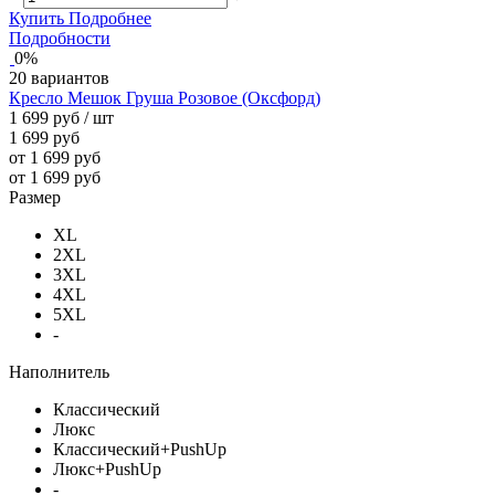
Купить
Подробнее
Подробности
0%
20 вариантов
Кресло Мешок Груша Розовое (Оксфорд)
1 699 руб
/ шт
1 699 руб
от 1 699 руб
от 1 699 руб
Размер
XL
2XL
3XL
4XL
5XL
-
Наполнитель
Классический
Люкс
Классический+PushUp
Люкс+PushUp
-