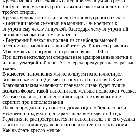
Кресло мешок из экокожи - самое простое в уходе кресло.
Любую грязь можно убрать влажной салфеткой и чехол не
требует стирки.
Кресло-мешок состоит из внешнего и внутреннего чехлов:
• Внешний чехол съемный на молнии. Он крепится к
внутреннему чехлу липучкой, благодаря чему внутренний
чехол не смещается внутри кресла.
• Внутренний чехол выполнен из спанбонда высокой
плотности, а молния с защитой от случайного открывания.
Максимальная нагрузка на кресло-грушу – 100 кг.
При шитье используем специальные армированные нитки и
используем тройной шов. А люверсы предупреждают разрыв
ткани.
В качестве наполнения мы используем пенополистирол
высокого качества. Диаметр гранул наполнителя 1-3 мм.
Благодаря таким маленьким гранулам диван будет лучше
держать форму, такой наполнитель меньше подвержен усадке.
А самое главное, наш пенополистирол не шуршит и не
скрипит при использовании.
На всю продукцию у нас есть декларации о безопасности
мебельной продукции, а гарантия на все изделия 1 год.
Гарантия не распространяется на наполнитель, т.к. его усадка
зависит от индивидуальных особенностей использования.
Как выбрать кресло-мешок