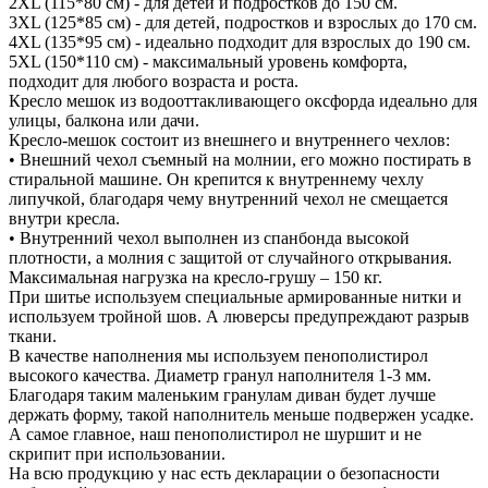
2XL (115*80 см) - для детей и подростков до 150 см.
3XL (125*85 см) - для детей, подростков и взрослых до 170 см.
4XL (135*95 см) - идеально подходит для взрослых до 190 см.
5XL (150*110 см) - максимальный уровень комфорта,
подходит для любого возраста и роста.
Кресло мешок из водооттакливающего оксфорда идеально для
улицы, балкона или дачи.
Кресло-мешок состоит из внешнего и внутреннего чехлов:
• Внешний чехол съемный на молнии, его можно постирать в
стиральной машине. Он крепится к внутреннему чехлу
липучкой, благодаря чему внутренний чехол не смещается
внутри кресла.
• Внутренний чехол выполнен из спанбонда высокой
плотности, а молния с защитой от случайного открывания.
Максимальная нагрузка на кресло-грушу – 150 кг.
При шитье используем специальные армированные нитки и
используем тройной шов. А люверсы предупреждают разрыв
ткани.
В качестве наполнения мы используем пенополистирол
высокого качества. Диаметр гранул наполнителя 1-3 мм.
Благодаря таким маленьким гранулам диван будет лучше
держать форму, такой наполнитель меньше подвержен усадке.
А самое главное, наш пенополистирол не шуршит и не
скрипит при использовании.
На всю продукцию у нас есть декларации о безопасности