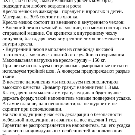
5XL (150*110 см) - максимальный уровень комфорта,
подходит для любого возраста и роста.
Кресло мешок из жаккарда - порадует и взрослых и детей.
Материал на 30% состоит из хлопка.
Кресло-мешок состоит из внешнего и внутреннего чехлов:
• Внешний чехол съемный на молнии, его можно постирать в
стиральной машине. Он крепится к внутреннему чехлу
липучкой, благодаря чему внутренний чехол не смещается
внутри кресла.
• Внутренний чехол выполнен из спанбонда высокой
плотности, а молния с защитой от случайного открывания.
Максимальная нагрузка на кресло-грушу – 150 кг.
При шитье используем специальные армированные нитки и
используем тройной шов. А люверсы предупреждают разрыв
ткани.
В качестве наполнения мы используем пенополистирол
высокого качества. Диаметр гранул наполнителя 1-3 мм.
Благодаря таким маленьким гранулам диван будет лучше
держать форму, такой наполнитель меньше подвержен усадке.
А самое главное, наш пенополистирол не шуршит и не
скрипит при использовании.
На всю продукцию у нас есть декларации о безопасности
мебельной продукции, а гарантия на все изделия 1 год.
Гарантия не распространяется на наполнитель, т.к. его усадка
зависит от индивидуальных особенностей использования.