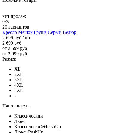
Похожие товары
хит продаж
0%
20 вариантов
Кресло Мешок Груша Серый Велюр
2 699 руб
/ шт
2 699 руб
от 2 699 руб
от 2 699 руб
Размер
XL
2XL
3XL
4XL
5XL
-
Наполнитель
Классический
Люкс
Классический+PushUp
Люкс+PushUp