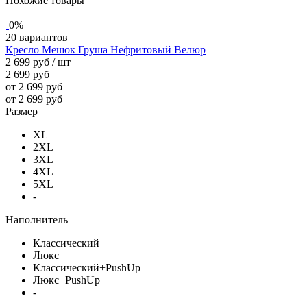
Похожие товары
0%
20 вариантов
Кресло Мешок Груша Нефритовый Велюр
2 699 руб
/ шт
2 699 руб
от 2 699 руб
от 2 699 руб
Размер
XL
2XL
3XL
4XL
5XL
-
Наполнитель
Классический
Люкс
Классический+PushUp
Люкс+PushUp
-