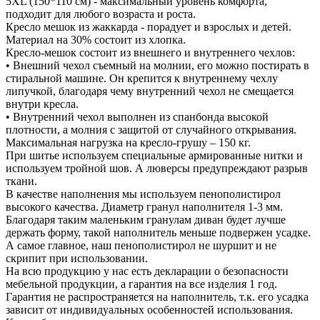
5XL (150*110 см) - максимальный уровень комфорта,
подходит для любого возраста и роста.
Кресло мешок из жаккарда - порадует и взрослых и детей.
Материал на 30% состоит из хлопка.
Кресло-мешок состоит из внешнего и внутреннего чехлов:
• Внешний чехол съемный на молнии, его можно постирать в
стиральной машине. Он крепится к внутреннему чехлу
липучкой, благодаря чему внутренний чехол не смещается
внутри кресла.
• Внутренний чехол выполнен из спанбонда высокой
плотности, а молния с защитой от случайного открывания.
Максимальная нагрузка на кресло-грушу – 150 кг.
При шитье используем специальные армированные нитки и
используем тройной шов. А люверсы предупреждают разрыв
ткани.
В качестве наполнения мы используем пенополистирол
высокого качества. Диаметр гранул наполнителя 1-3 мм.
Благодаря таким маленьким гранулам диван будет лучше
держать форму, такой наполнитель меньше подвержен усадке.
А самое главное, наш пенополистирол не шуршит и не
скрипит при использовании.
На всю продукцию у нас есть декларации о безопасности
мебельной продукции, а гарантия на все изделия 1 год.
Гарантия не распространяется на наполнитель, т.к. его усадка
зависит от индивидуальных особенностей использования.