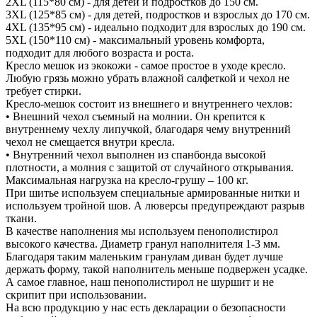
2XL (115*80 см) - для детей и подростков до 150 см.
3XL (125*85 см) - для детей, подростков и взрослых до 170 см.
4XL (135*95 см) - идеально подходит для взрослых до 190 см.
5XL (150*110 см) - максимальный уровень комфорта,
подходит для любого возраста и роста.
Кресло мешок из экокожи - самое простое в уходе кресло.
Любую грязь можно убрать влажной салфеткой и чехол не
требует стирки.
Кресло-мешок состоит из внешнего и внутреннего чехлов:
• Внешний чехол съемный на молнии. Он крепится к
внутреннему чехлу липучкой, благодаря чему внутренний
чехол не смещается внутри кресла.
• Внутренний чехол выполнен из спанбонда высокой
плотности, а молния с защитой от случайного открывания.
Максимальная нагрузка на кресло-грушу – 100 кг.
При шитье используем специальные армированные нитки и
используем тройной шов. А люверсы предупреждают разрыв
ткани.
В качестве наполнения мы используем пенополистирол
высокого качества. Диаметр гранул наполнителя 1-3 мм.
Благодаря таким маленьким гранулам диван будет лучше
держать форму, такой наполнитель меньше подвержен усадке.
А самое главное, наш пенополистирол не шуршит и не
скрипит при использовании.
На всю продукцию у нас есть декларации о безопасности