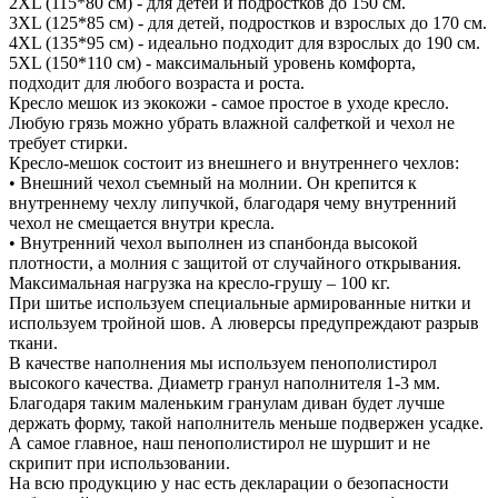
2XL (115*80 см) - для детей и подростков до 150 см.
3XL (125*85 см) - для детей, подростков и взрослых до 170 см.
4XL (135*95 см) - идеально подходит для взрослых до 190 см.
5XL (150*110 см) - максимальный уровень комфорта,
подходит для любого возраста и роста.
Кресло мешок из экокожи - самое простое в уходе кресло.
Любую грязь можно убрать влажной салфеткой и чехол не
требует стирки.
Кресло-мешок состоит из внешнего и внутреннего чехлов:
• Внешний чехол съемный на молнии. Он крепится к
внутреннему чехлу липучкой, благодаря чему внутренний
чехол не смещается внутри кресла.
• Внутренний чехол выполнен из спанбонда высокой
плотности, а молния с защитой от случайного открывания.
Максимальная нагрузка на кресло-грушу – 100 кг.
При шитье используем специальные армированные нитки и
используем тройной шов. А люверсы предупреждают разрыв
ткани.
В качестве наполнения мы используем пенополистирол
высокого качества. Диаметр гранул наполнителя 1-3 мм.
Благодаря таким маленьким гранулам диван будет лучше
держать форму, такой наполнитель меньше подвержен усадке.
А самое главное, наш пенополистирол не шуршит и не
скрипит при использовании.
На всю продукцию у нас есть декларации о безопасности