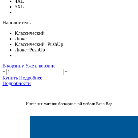
4XL
5XL
-
Наполнитель
Классический
Люкс
Классический+PushUp
Люкс+PushUp
-
В корзину
Уже в корзине
−
+
Купить
Подробнее
Подробности
Интернет-магазин бескаркасной мебели Bean Bag