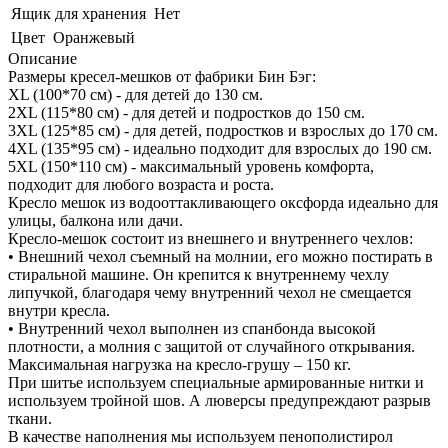
Ящик для хранения
Нет
Цвет
Оранжевый
Описание
Размеры кресел-мешков от фабрики Бин Бэг:
XL (100*70 см) - для детей до 130 см.
2XL (115*80 см) - для детей и подростков до 150 см.
3XL (125*85 см) - для детей, подростков и взрослых до 170 см.
4XL (135*95 см) - идеально подходит для взрослых до 190 см.
5XL (150*110 см) - максимальный уровень комфорта,
подходит для любого возраста и роста.
Кресло мешок из водооттакливающего оксфорда идеально для
улицы, балкона или дачи.
Кресло-мешок состоит из внешнего и внутреннего чехлов:
• Внешний чехол съемный на молнии, его можно постирать в
стиральной машине. Он крепится к внутреннему чехлу
липучкой, благодаря чему внутренний чехол не смещается
внутри кресла.
• Внутренний чехол выполнен из спанбонда высокой
плотности, а молния с защитой от случайного открывания.
Максимальная нагрузка на кресло-грушу – 150 кг.
При шитье используем специальные армированные нитки и
используем тройной шов. А люверсы предупреждают разрыв
ткани.
В качестве наполнения мы используем пенополистирол