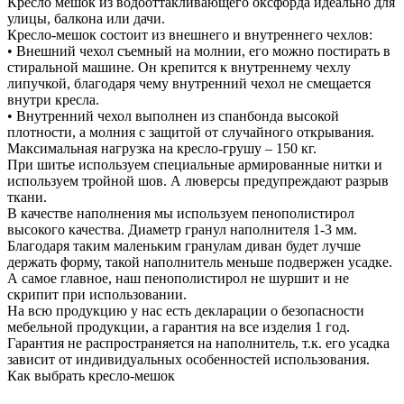
Кресло мешок из водооттакливающего оксфорда идеально для
улицы, балкона или дачи.
Кресло-мешок состоит из внешнего и внутреннего чехлов:
• Внешний чехол съемный на молнии, его можно постирать в
стиральной машине. Он крепится к внутреннему чехлу
липучкой, благодаря чему внутренний чехол не смещается
внутри кресла.
• Внутренний чехол выполнен из спанбонда высокой
плотности, а молния с защитой от случайного открывания.
Максимальная нагрузка на кресло-грушу – 150 кг.
При шитье используем специальные армированные нитки и
используем тройной шов. А люверсы предупреждают разрыв
ткани.
В качестве наполнения мы используем пенополистирол
высокого качества. Диаметр гранул наполнителя 1-3 мм.
Благодаря таким маленьким гранулам диван будет лучше
держать форму, такой наполнитель меньше подвержен усадке.
А самое главное, наш пенополистирол не шуршит и не
скрипит при использовании.
На всю продукцию у нас есть декларации о безопасности
мебельной продукции, а гарантия на все изделия 1 год.
Гарантия не распространяется на наполнитель, т.к. его усадка
зависит от индивидуальных особенностей использования.
Как выбрать кресло-мешок