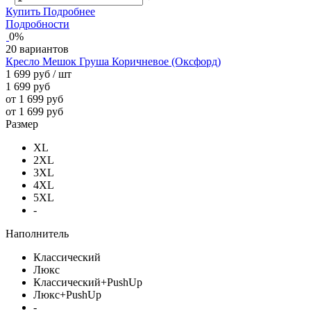
Купить
Подробнее
Подробности
0%
20 вариантов
Кресло Мешок Груша Коричневое (Оксфорд)
1 699 руб
/ шт
1 699 руб
от 1 699 руб
от 1 699 руб
Размер
XL
2XL
3XL
4XL
5XL
-
Наполнитель
Классический
Люкс
Классический+PushUp
Люкс+PushUp
-