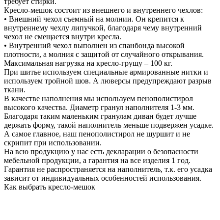
требует стирки.
Кресло-мешок состоит из внешнего и внутреннего чехлов:
• Внешний чехол съемный на молнии. Он крепится к
внутреннему чехлу липучкой, благодаря чему внутренний
чехол не смещается внутри кресла.
• Внутренний чехол выполнен из спанбонда высокой
плотности, а молния с защитой от случайного открывания.
Максимальная нагрузка на кресло-грушу – 100 кг.
При шитье используем специальные армированные нитки и
используем тройной шов. А люверсы предупреждают разрыв
ткани.
В качестве наполнения мы используем пенополистирол
высокого качества. Диаметр гранул наполнителя 1-3 мм.
Благодаря таким маленьким гранулам диван будет лучше
держать форму, такой наполнитель меньше подвержен усадке.
А самое главное, наш пенополистирол не шуршит и не
скрипит при использовании.
На всю продукцию у нас есть декларации о безопасности
мебельной продукции, а гарантия на все изделия 1 год.
Гарантия не распространяется на наполнитель, т.к. его усадка
зависит от индивидуальных особенностей использования.
Как выбрать кресло-мешок