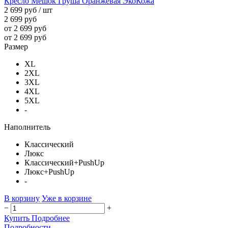
Кресло Мешок Груша Оранжевая ЭкоКожа
2 699 руб
/ шт
2 699 руб
от 2 699 руб
от 2 699 руб
Размер
XL
2XL
3XL
4XL
5XL
-
Наполнитель
Классический
Люкс
Классический+PushUp
Люкс+PushUp
-
В корзину
Уже в корзине
−
+
Купить
Подробнее
Подробности