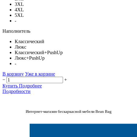
3XL
4XL
5XL
-
Наполнитель
Классический
Люкс
Классический+PushUp
Люкс+PushUp
-
В корзину
Уже в корзине
−
+
Купить
Подробнее
Подробности
Интернет-магазин бескаркасной мебели Bean Bag