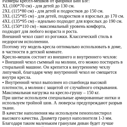
Размеры кресел-мешков от фабрики Бин Бэг:
XL (100*70 см) - для детей до 130 см.
2XL (115*80 см) - для детей и подростков до 150 см.
3XL (125*85 см) - для детей, подростков и взрослых до 170 см.
4XL (135*95 см) - идеально подходит для взрослых до 190 см.
5XL (150*110 см) - максимальный уровень комфорта,
подходит для любого возраста и роста.
Внешний чехол сшит из рогожки. Классический стиль в
недорогом исполнении.
Поэтому эту модель кресла оптимально использовать в доме,
в частности в детской комнате.
Кресло-мешок состоит из внешнего и внутреннего чехлов:
• Внешний чехол съемный на молнии, его можно постирать в
стиральной машине. Он крепится к внутреннему чехлу
липучкой, благодаря чему внутренний чехол не смещается
внутри кресла.
• Внутренний чехол выполнен из спанбонда высокой
плотности, а молния с защитой от случайного открывания.
Максимальная нагрузка на кресло-грушу – 150 кг.
При шитье используем специальные армированные нитки и
используем тройной шов. А люверсы предупреждают разрыв
ткани.
В качестве наполнения мы используем пенополистирол
высокого качества. Диаметр гранул наполнителя 1-3 мм.
Благодаря таким маленьким гранулам диван будет лучше