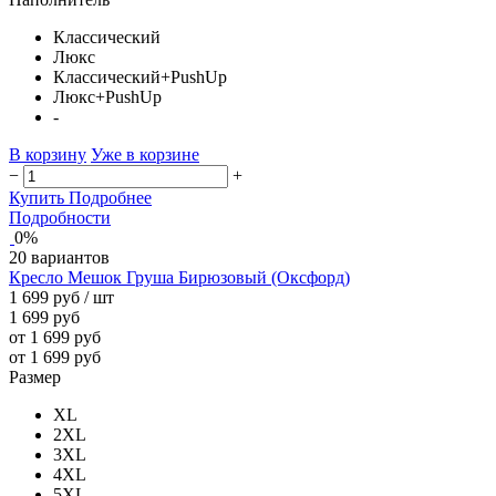
Классический
Люкс
Классический+PushUp
Люкс+PushUp
-
В корзину
Уже в корзине
−
+
Купить
Подробнее
Подробности
0%
20 вариантов
Кресло Мешок Груша Бирюзовый (Оксфорд)
1 699 руб
/ шт
1 699 руб
от 1 699 руб
от 1 699 руб
Размер
XL
2XL
3XL
4XL
5XL