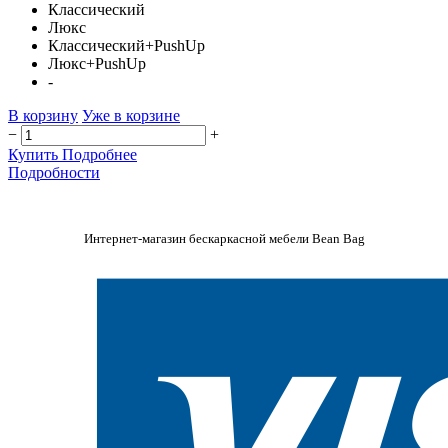
Классический
Люкс
Классический+PushUp
Люкс+PushUp
-
В корзину
Уже в корзине
−
+
Купить
Подробнее
Подробности
Интернет-магазин бескаркасной мебели Bean Bag