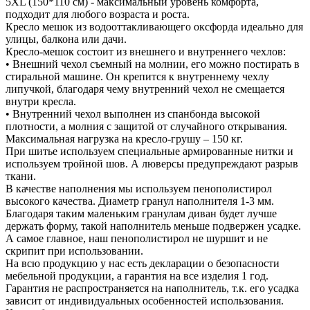
5XL (150*110 см) - максимальный уровень комфорта,
подходит для любого возраста и роста.
Кресло мешок из водооттакливающего оксфорда идеально для
улицы, балкона или дачи.
Кресло-мешок состоит из внешнего и внутреннего чехлов:
• Внешний чехол съемный на молнии, его можно постирать в
стиральной машине. Он крепится к внутреннему чехлу
липучкой, благодаря чему внутренний чехол не смещается
внутри кресла.
• Внутренний чехол выполнен из спанбонда высокой
плотности, а молния с защитой от случайного открывания.
Максимальная нагрузка на кресло-грушу – 150 кг.
При шитье используем специальные армированные нитки и
используем тройной шов. А люверсы предупреждают разрыв
ткани.
В качестве наполнения мы используем пенополистирол
высокого качества. Диаметр гранул наполнителя 1-3 мм.
Благодаря таким маленьким гранулам диван будет лучше
держать форму, такой наполнитель меньше подвержен усадке.
А самое главное, наш пенополистирол не шуршит и не
скрипит при использовании.
На всю продукцию у нас есть декларации о безопасности
мебельной продукции, а гарантия на все изделия 1 год.
Гарантия не распространяется на наполнитель, т.к. его усадка
зависит от индивидуальных особенностей использования.