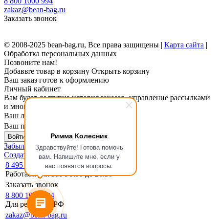
8 800 1000 994
zakaz@bean-bag.ru
Заказать звонок
© 2008-2025 bean-bag.ru, Все права защищены |
Карта сайта
|
Обработка персональных данных
Позвоните нам!
Добавьте товар в корзину
Открыть корзину
Ваш заказ готов к оформлению
Личный кабинет
Вам будет доступна история заказов, управление рассылками
и многое другое.
Ваш логин
Ваш пароль
Римма Колесник
Войти в личный кабинет
Забыли пароль?
Здравствуйте! Готова помочь
Создать личный кабинет
вам. Напишите мне, если у
8 495 133-17-19
вас появятся вопросы.
Работаем для вас с 9:00 до 20:30
Заказать звонок
8 800 1000 994
Для регионов РФ
zakaz@bean-bag.ru