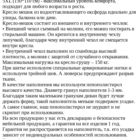
5XL (150*110 см) - максимальный уровень комфорта,
подходит для любого возраста и роста.
Кресло мешок из водооттакливающего оксфорда идеально для
улицы, балкона или дачи.
Кресло-мешок состоит из внешнего и внутреннего чехлов:
• Внешний чехол съемный на молнии, его можно постирать в
стиральной машине. Он крепится к внутреннему чехлу
липучкой, благодаря чему внутренний чехол не смещается
внутри кресла.
• Внутренний чехол выполнен из спанбонда высокой
плотности, а молния с защитой от случайного открывания.
Максимальная нагрузка на кресло-грушу – 150 кг.
При шитье используем специальные армированные нитки и
используем тройной шов. А люверсы предупреждают разрыв
ткани.
В качестве наполнения мы используем пенополистирол
высокого качества. Диаметр гранул наполнителя 1-3 мм.
Благодаря таким маленьким гранулам диван будет лучше
держать форму, такой наполнитель меньше подвержен усадке.
А самое главное, наш пенополистирол не шуршит и не
скрипит при использовании.
На всю продукцию у нас есть декларации о безопасности
мебельной продукции, а гарантия на все изделия 1 год.
Гарантия не распространяется на наполнитель, т.к. его усадка
зависит от индивидуальных особенностей использования.