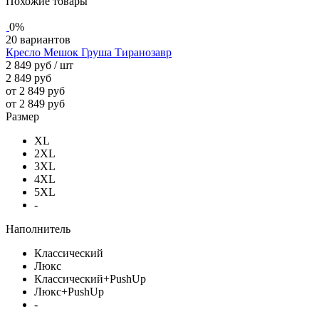
Похожие товары
0%
20 вариантов
Кресло Мешок Груша Тиранозавр
2 849 руб
/ шт
2 849 руб
от 2 849 руб
от 2 849 руб
Размер
XL
2XL
3XL
4XL
5XL
-
Наполнитель
Классический
Люкс
Классический+PushUp
Люкс+PushUp
-