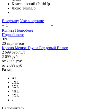
Классический+PushUp
Люкс+PushUp
-
В корзину
Уже в корзине
−
+
Купить
Подробнее
Подробности
0%
20 вариантов
Кресло Мешок Груша Бордовый Велюр
2 699 руб
/ шт
2 699 руб
от 2 699 руб
от 2 699 руб
Размер
XL
2XL
3XL
4XL
5XL
-
Наполнитель