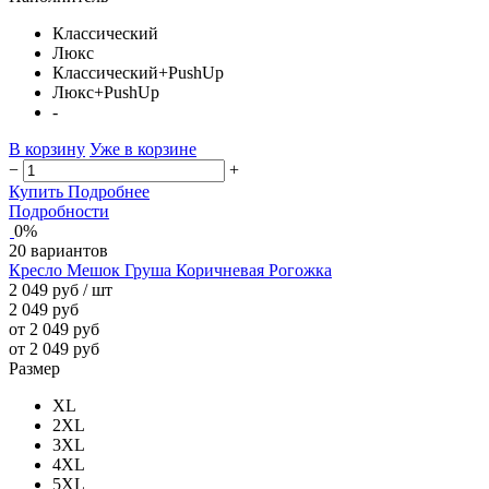
Классический
Люкс
Классический+PushUp
Люкс+PushUp
-
В корзину
Уже в корзине
−
+
Купить
Подробнее
Подробности
0%
20 вариантов
Кресло Мешок Груша Коричневая Рогожка
2 049 руб
/ шт
2 049 руб
от 2 049 руб
от 2 049 руб
Размер
XL
2XL
3XL
4XL
5XL