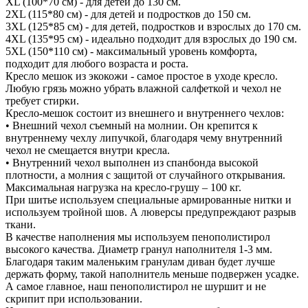
XL (100*70 см) - для детей до 130 см.
2XL (115*80 см) - для детей и подростков до 150 см.
3XL (125*85 см) - для детей, подростков и взрослых до 170 см.
4XL (135*95 см) - идеально подходит для взрослых до 190 см.
5XL (150*110 см) - максимальный уровень комфорта,
подходит для любого возраста и роста.
Кресло мешок из экокожи - самое простое в уходе кресло.
Любую грязь можно убрать влажной салфеткой и чехол не
требует стирки.
Кресло-мешок состоит из внешнего и внутреннего чехлов:
• Внешний чехол съемный на молнии. Он крепится к
внутреннему чехлу липучкой, благодаря чему внутренний
чехол не смещается внутри кресла.
• Внутренний чехол выполнен из спанбонда высокой
плотности, а молния с защитой от случайного открывания.
Максимальная нагрузка на кресло-грушу – 100 кг.
При шитье используем специальные армированные нитки и
используем тройной шов. А люверсы предупреждают разрыв
ткани.
В качестве наполнения мы используем пенополистирол
высокого качества. Диаметр гранул наполнителя 1-3 мм.
Благодаря таким маленьким гранулам диван будет лучше
держать форму, такой наполнитель меньше подвержен усадке.
А самое главное, наш пенополистирол не шуршит и не
скрипит при использовании.