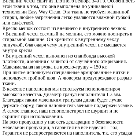
Внешний чехол сшит из плотного велюра 340 гр. Особенность
этой ткани в том, что она выполнена по уникальной
технологии Easy Way Clean. Эта ткань не требует машинной
стирки, любые загрязнения легко удаляются влажной губкой
или салфеткой.
Кресло-мешок состоит из внешнего и внутреннего чехлов:
• Внешний чехол съемный на молнии, его можно постирать в
стиральной машине. Он крепится к внутреннему чехлу
липучкой, благодаря чему внутренний чехол не смещается
внутри кресла.
• Внутренний чехол выполнен из спанбонда высокой
плотности, а молния с защитой от случайного открывания.
Максимальная нагрузка на кресло-грушу – 150 кг.
При шитье используем специальные армированные нитки и
используем тройной шов. А люверсы предупреждают разрыв
ткани.
В качестве наполнения мы используем пенополистирол
высокого качества. Диаметр гранул наполнителя 1-3 мм.
Благодаря таким маленьким гранулам диван будет лучше
держать форму, такой наполнитель меньше подвержен усадке.
А самое главное, наш пенополистирол не шуршит и не
скрипит при использовании.
На всю продукцию у нас есть декларации о безопасности
мебельной продукции, а гарантия на все изделия 1 год.
Гарантия не распространяется на наполнитель, т.к. его усадка