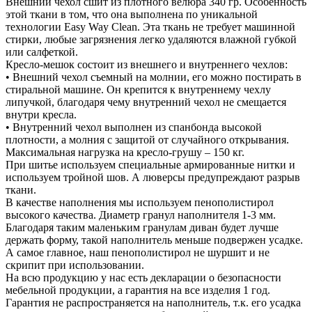
Внешний чехол сшит из плотного велюра 340 гр. Особенность
этой ткани в том, что она выполнена по уникальной
технологии Easy Way Clean. Эта ткань не требует машинной
стирки, любые загрязнения легко удаляются влажной губкой
или салфеткой.
Кресло-мешок состоит из внешнего и внутреннего чехлов:
• Внешний чехол съемный на молнии, его можно постирать в
стиральной машине. Он крепится к внутреннему чехлу
липучкой, благодаря чему внутренний чехол не смещается
внутри кресла.
• Внутренний чехол выполнен из спанбонда высокой
плотности, а молния с защитой от случайного открывания.
Максимальная нагрузка на кресло-грушу – 150 кг.
При шитье используем специальные армированные нитки и
используем тройной шов. А люверсы предупреждают разрыв
ткани.
В качестве наполнения мы используем пенополистирол
высокого качества. Диаметр гранул наполнителя 1-3 мм.
Благодаря таким маленьким гранулам диван будет лучше
держать форму, такой наполнитель меньше подвержен усадке.
А самое главное, наш пенополистирол не шуршит и не
скрипит при использовании.
На всю продукцию у нас есть декларации о безопасности
мебельной продукции, а гарантия на все изделия 1 год.
Гарантия не распространяется на наполнитель, т.к. его усадка