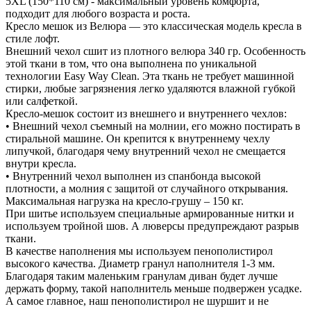
5XL (150*110 см) - максимальный уровень комфорта,
подходит для любого возраста и роста.
Кресло мешок из Велюра — это классическая модель кресла в
стиле лофт.
Внешний чехол сшит из плотного велюра 340 гр. Особенность
этой ткани в том, что она выполнена по уникальной
технологии Easy Way Clean. Эта ткань не требует машинной
стирки, любые загрязнения легко удаляются влажной губкой
или салфеткой.
Кресло-мешок состоит из внешнего и внутреннего чехлов:
• Внешний чехол съемный на молнии, его можно постирать в
стиральной машине. Он крепится к внутреннему чехлу
липучкой, благодаря чему внутренний чехол не смещается
внутри кресла.
• Внутренний чехол выполнен из спанбонда высокой
плотности, а молния с защитой от случайного открывания.
Максимальная нагрузка на кресло-грушу – 150 кг.
При шитье используем специальные армированные нитки и
используем тройной шов. А люверсы предупреждают разрыв
ткани.
В качестве наполнения мы используем пенополистирол
высокого качества. Диаметр гранул наполнителя 1-3 мм.
Благодаря таким маленьким гранулам диван будет лучше
держать форму, такой наполнитель меньше подвержен усадке.
А самое главное, наш пенополистирол не шуршит и не