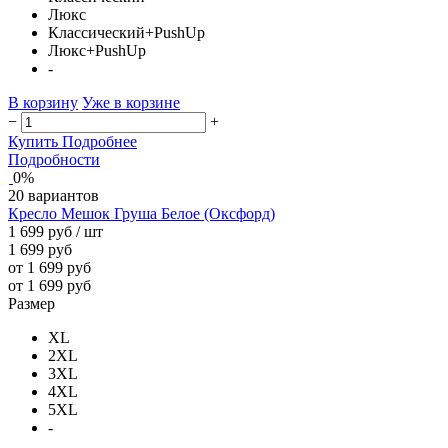
Люкс
Классический+PushUp
Люкс+PushUp
-
В корзину
Уже в корзине
−
+
Купить
Подробнее
Подробности
0%
20 вариантов
Кресло Мешок Груша Белое (Оксфорд)
1 699 руб
/ шт
1 699 руб
от 1 699 руб
от 1 699 руб
Размер
XL
2XL
3XL
4XL
5XL
-