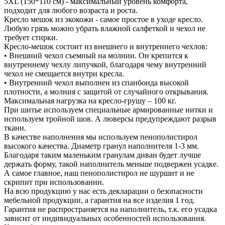
5XL (150*110 см) - максимальный уровень комфорта,
подходит для любого возраста и роста.
Кресло мешок из экокожи - самое простое в уходе кресло.
Любую грязь можно убрать влажной салфеткой и чехол не
требует стирки.
Кресло-мешок состоит из внешнего и внутреннего чехлов:
• Внешний чехол съемный на молнии. Он крепится к
внутреннему чехлу липучкой, благодаря чему внутренний
чехол не смещается внутри кресла.
• Внутренний чехол выполнен из спанбонда высокой
плотности, а молния с защитой от случайного открывания.
Максимальная нагрузка на кресло-грушу – 100 кг.
При шитье используем специальные армированные нитки и
используем тройной шов. А люверсы предупреждают разрыв
ткани.
В качестве наполнения мы используем пенополистирол
высокого качества. Диаметр гранул наполнителя 1-3 мм.
Благодаря таким маленьким гранулам диван будет лучше
держать форму, такой наполнитель меньше подвержен усадке.
А самое главное, наш пенополистирол не шуршит и не
скрипит при использовании.
На всю продукцию у нас есть декларации о безопасности
мебельной продукции, а гарантия на все изделия 1 год.
Гарантия не распространяется на наполнитель, т.к. его усадка
зависит от индивидуальных особенностей использования.