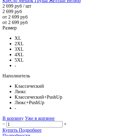
Кресло Мешок Груша Желтый Велюр
2 699 руб
/ шт
2 699 руб
от 2 699 руб
от 2 699 руб
Размер
XL
2XL
3XL
4XL
5XL
-
Наполнитель
Классический
Люкс
Классический+PushUp
Люкс+PushUp
-
В корзину
Уже в корзине
−
+
Купить
Подробнее
Подробности