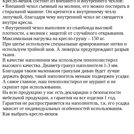
Кресло-мешок состоит из внешнего и внутреннего чехлов:
• Внешний чехол съемный на молнии, его можно постирать в
стиральной машине. Он крепится к внутреннему чехлу
липучкой, благодаря чему внутренний чехол не смещается
внутри кресла.
• Внутренний чехол выполнен из спанбонда высокой
плотности, а молния с защитой от случайного открывания.
Максимальная нагрузка на кресло-грушу – 150 кг.
При шитье используем специальные армированные нитки и
используем тройной шов. А люверсы предупреждают разрыв
ткани.
В качестве наполнения мы используем пенополистирол
высокого качества. Диаметр гранул наполнителя 1-3 мм.
Благодаря таким маленьким гранулам диван будет лучше
держать форму, такой наполнитель меньше подвержен усадке.
А самое главное, наш пенополистирол не шуршит и не
скрипит при использовании.
На всю продукцию у нас есть декларации о безопасности
мебельной продукции, а гарантия на все изделия 1 год.
Гарантия не распространяется на наполнитель, т.к. его усадка
зависит от индивидуальных особенностей использования.
Как выбрать кресло-мешок