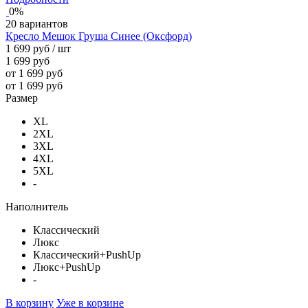
0%
20 вариантов
Кресло Мешок Груша Синее (Оксфорд)
1 699 руб
/ шт
1 699 руб
от 1 699 руб
от 1 699 руб
Размер
XL
2XL
3XL
4XL
5XL
-
Наполнитель
Классический
Люкс
Классический+PushUp
Люкс+PushUp
-
В корзину
Уже в корзине