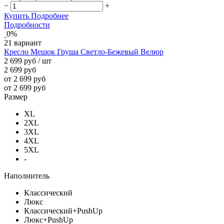
−
+
Купить
Подробнее
Подробности
0%
21 вариант
Кресло Мешок Груша Светло-Бежевый Велюр
2 699 руб
/ шт
2 699 руб
от 2 699 руб
от 2 699 руб
Размер
XL
2XL
3XL
4XL
5XL
-
Наполнитель
Классический
Люкс
Классический+PushUp
Люкс+PushUp