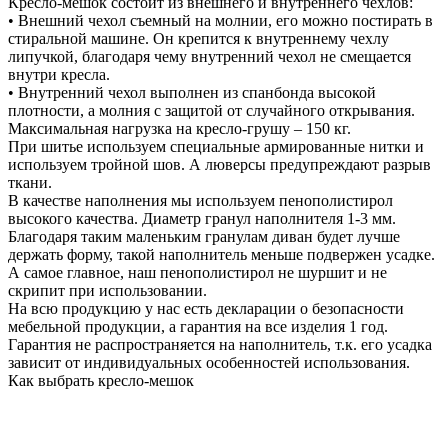
Кресло-мешок состоит из внешнего и внутреннего чехлов:
• Внешний чехол съемный на молнии, его можно постирать в
стиральной машине. Он крепится к внутреннему чехлу
липучкой, благодаря чему внутренний чехол не смещается
внутри кресла.
• Внутренний чехол выполнен из спанбонда высокой
плотности, а молния с защитой от случайного открывания.
Максимальная нагрузка на кресло-грушу – 150 кг.
При шитье используем специальные армированные нитки и
используем тройной шов. А люверсы предупреждают разрыв
ткани.
В качестве наполнения мы используем пенополистирол
высокого качества. Диаметр гранул наполнителя 1-3 мм.
Благодаря таким маленьким гранулам диван будет лучше
держать форму, такой наполнитель меньше подвержен усадке.
А самое главное, наш пенополистирол не шуршит и не
скрипит при использовании.
На всю продукцию у нас есть декларации о безопасности
мебельной продукции, а гарантия на все изделия 1 год.
Гарантия не распространяется на наполнитель, т.к. его усадка
зависит от индивидуальных особенностей использования.
Как выбрать кресло-мешок