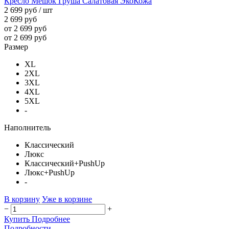
Кресло Мешок Груша Салатовая ЭкоКожа
2 699 руб
/ шт
2 699 руб
от 2 699 руб
от 2 699 руб
Размер
XL
2XL
3XL
4XL
5XL
-
Наполнитель
Классический
Люкс
Классический+PushUp
Люкс+PushUp
-
В корзину
Уже в корзине
−
+
Купить
Подробнее
Подробности