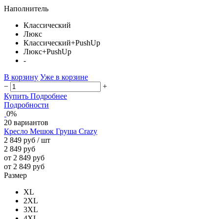
Наполнитель
Классический
Люкс
Классический+PushUp
Люкс+PushUp
-
В корзину
Уже в корзине
−
+
Купить
Подробнее
Подробности
0%
20 вариантов
Кресло Мешок Груша Crazy
2 849 руб
/ шт
2 849 руб
от 2 849 руб
от 2 849 руб
Размер
XL
2XL
3XL
4XL