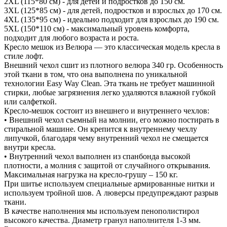
2XL (115*80 см) - для детей и подростков до 150 см.
3XL (125*85 см) - для детей, подростков и взрослых до 170 см.
4XL (135*95 см) - идеально подходит для взрослых до 190 см.
5XL (150*110 см) - максимальный уровень комфорта,
подходит для любого возраста и роста.
Кресло мешок из Велюра — это классическая модель кресла в
стиле лофт.
Внешний чехол сшит из плотного велюра 340 гр. Особенность
этой ткани в том, что она выполнена по уникальной
технологии Easy Way Clean. Эта ткань не требует машинной
стирки, любые загрязнения легко удаляются влажной губкой
или салфеткой.
Кресло-мешок состоит из внешнего и внутреннего чехлов:
• Внешний чехол съемный на молнии, его можно постирать в
стиральной машине. Он крепится к внутреннему чехлу
липучкой, благодаря чему внутренний чехол не смещается
внутри кресла.
• Внутренний чехол выполнен из спанбонда высокой
плотности, а молния с защитой от случайного открывания.
Максимальная нагрузка на кресло-грушу – 150 кг.
При шитье используем специальные армированные нитки и
используем тройной шов. А люверсы предупреждают разрыв
ткани.
В качестве наполнения мы используем пенополистирол
высокого качества. Диаметр гранул наполнителя 1-3 мм.