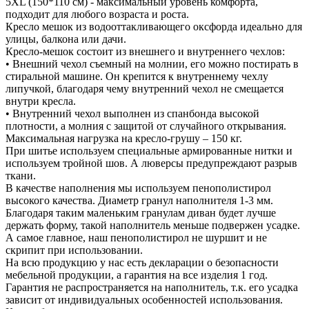
5XL (150*110 см) - максимальный уровень комфорта,
подходит для любого возраста и роста.
Кресло мешок из водооттакливающего оксфорда идеально для
улицы, балкона или дачи.
Кресло-мешок состоит из внешнего и внутреннего чехлов:
• Внешний чехол съемный на молнии, его можно постирать в
стиральной машине. Он крепится к внутреннему чехлу
липучкой, благодаря чему внутренний чехол не смещается
внутри кресла.
• Внутренний чехол выполнен из спанбонда высокой
плотности, а молния с защитой от случайного открывания.
Максимальная нагрузка на кресло-грушу – 150 кг.
При шитье используем специальные армированные нитки и
используем тройной шов. А люверсы предупреждают разрыв
ткани.
В качестве наполнения мы используем пенополистирол
высокого качества. Диаметр гранул наполнителя 1-3 мм.
Благодаря таким маленьким гранулам диван будет лучше
держать форму, такой наполнитель меньше подвержен усадке.
А самое главное, наш пенополистирол не шуршит и не
скрипит при использовании.
На всю продукцию у нас есть декларации о безопасности
мебельной продукции, а гарантия на все изделия 1 год.
Гарантия не распространяется на наполнитель, т.к. его усадка
зависит от индивидуальных особенностей использования.