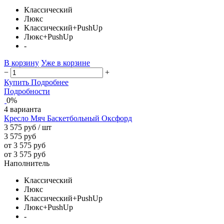
Классический
Люкс
Классический+PushUp
Люкс+PushUp
-
В корзину
Уже в корзине
−
+
Купить
Подробнее
Подробности
0%
4 варианта
Кресло Мяч Баскетбольный Оксфорд
3 575 руб
/ шт
3 575 руб
от 3 575 руб
от 3 575 руб
Наполнитель
Классический
Люкс
Классический+PushUp
Люкс+PushUp
-