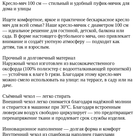
Кресло-мяч 100 см — стильный и удобный пуфик-мячик для
дома и улицы
Ищете комфортное, яркое и практичное бескаркасное кресло
мяч для всей семьи? Наше кресло-мячик с диаметром 100 см
— идеальное решение для гостиной, детской, балкона или
сада. В форме настоящего футбольного мяча, оно привлекает
внимание и создаёт уютную атмосферу — подходит как
детям, так и взрослым.
Прочный и долговечный материал
Наружный чехол изготовлен из высококачественного
оксфорда (100% полиэстер с водоотталкивающей пропиткой)
— устойчив к влаге b грязи. Благодаря этому кресло-мяч
можно смело использовать на улице: на террасе, в саду или на
даче.
Съёмный чехол — легко стирать
Внешний чехол легко снимается благодаря надёжной молнии
и стирается в машинке при 30°C. Благодаря встроенным
люверсам воздух свободно циркулирует — это предотвращает
перенапряжение ткани и продлевает срок службы изделия.
Инновационное наполнение — долгая форма и комфорт
Внутренний чехол из спанбонда наполнен гранулами