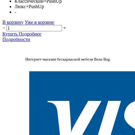
Классический+PushUp
Люкс+PushUp
-
В корзину
Уже в корзине
−
+
Купить
Подробнее
Подробности
Интернет-магазин бескаркасной мебели Bean Bag