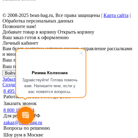
© 2008-2025 bean-bag.ru, Все права защищены |
Карта сайта
|
Обработка персональных данных
Позвоните нам!
Добавьте товар в корзину
Открыть корзину
Ваш заказ готов к оформлению
Личный кабинет
Вам будет доступна история заказов, управление рассылками
и многое другое.
Ваш логин
Ваш пароль
Римма Колесник
Войти в личный кабинет
Забыли пароль?
Здравствуйте! Готова помочь
Создать личный кабинет
вам. Напишите мне, если у
8 495 133-17-19
вас появятся вопросы.
Работаем для вас с 9:00 до 20:30
Заказать звонок
8 800 1000 994
Для регионов РФ
zakaz@bean-bag.ru
Вопросы по решению
Шоу рум в Москве