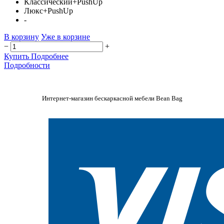
Классический+PushUp
Люкс+PushUp
-
В корзину
Уже в корзине
−
+
Купить
Подробнее
Подробности
Интернет-магазин бескаркасной мебели Bean Bag