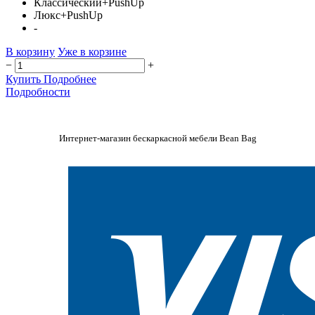
Классический+PushUp
Люкс+PushUp
-
В корзину
Уже в корзине
−
+
Купить
Подробнее
Подробности
Интернет-магазин бескаркасной мебели Bean Bag