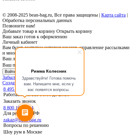
© 2008-2025 bean-bag.ru, Все права защищены |
Карта сайта
|
Обработка персональных данных
Позвоните нам!
Добавьте товар в корзину
Открыть корзину
Ваш заказ готов к оформлению
Личный кабинет
Вам будет доступна история заказов, управление рассылками
и многое другое.
Ваш логин
Ваш пароль
Римма Колесник
Войти в личный кабинет
Забыли пароль?
Здравствуйте! Готова помочь
Создать личный кабинет
вам. Напишите мне, если у
8 495 133-17-19
вас появятся вопросы.
Работаем для вас с 9:00 до 20:30
Заказать звонок
8 800 1000 994
Для регионов РФ
zakaz@bean-bag.ru
Вопросы по решению
Шоу рум в Москве