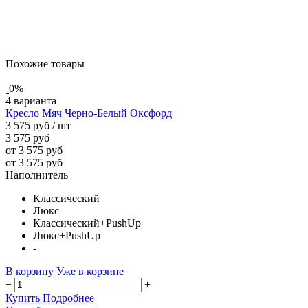
Похожие товары
0%
4 варианта
Кресло Мяч Черно-Белый Оксфорд
3 575 руб
/ шт
3 575 руб
от 3 575 руб
от 3 575 руб
Наполнитель
Классический
Люкс
Классический+PushUp
Люкс+PushUp
-
В корзину
Уже в корзине
−
+
Купить
Подробнее