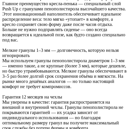
Главное преимущество кресла-пенька — специальный слой
Push Up с гранулами пенополистирола высочайшего качества.
Этот инновационный наполнитель обеспечивает идеальное
распределение веса: тело мягко «утопает» в комфорте, а
кресло сохраняет свою форму даже после часов отдыха.
Больше не нужно подправлять сиденье — оно всегда
возвращается к идеальной позе, как будто создано специально
под вас.
Мелкие гранулы 1–3 мм — долговечность, которую нельзя
игнорировать
Мы используем гранулы пенополистирола диаметром 1–3 мм
— именно такие, а не крупные (более 3 мм), которые дешевле,
но быстро утрамбовываются. Мелкие гранулы обеспечивают в
3–5 раз более долгий срок сохранения объёма и мягкости. На
рынке много дешёвых аналогов — но только настоящий
комфорт не требует компромиссов.
Гарантия 12 месяцев на чехлы
Мы уверены в качестве: гарантия распространяется на
внешний и внутренний чехлы. Гранулы пенополистирола не
покрываются гарантией — их усадка зависит от
индивидуального использования — но благодаря
оптимальному размеру гранул вы получите максимальный
срок службы без потери формы и комфорта.