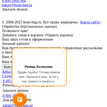
8 800 1000 994
zakaz@bean-bag.ru
Заказать звонок
© 2008-2025 bean-bag.ru, Все права защищены |
Карта сайта
|
Обработка персональных данных
Позвоните нам!
Добавьте товар в корзину
Открыть корзину
Ваш заказ готов к оформлению
Личный кабинет
Вам будет доступна история заказов, управление рассылками
и многое другое.
Ваш логин
Ваш пароль
Римма Колесник
Войти в личный кабинет
Забыли пароль?
Здравствуйте! Готова помочь
Создать личный кабинет
вам. Напишите мне, если у
8 495 133-17-19
вас появятся вопросы.
Работаем для вас с 9:00 до 20:30
Заказать звонок
8 800 1000 994
Для регионов РФ
zakaz@bean-bag.ru