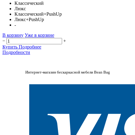
Классический
Люкс
Классический+PushUp
Люкс+PushUp
-
В корзину
Уже в корзине
−
+
Купить
Подробнее
Подробности
Интернет-магазин бескаркасной мебели Bean Bag