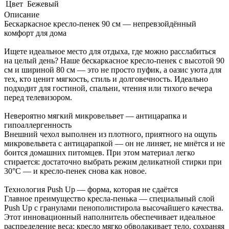
Цвет
Бежевый
Описание
Бескаркасное кресло-пенек 90 см — непревзойдённый
комфорт для дома
Ищете идеальное место для отдыха, где можно расслабиться
на целый день? Наше бескаркасное кресло-пенек с высотой 90
см и шириной 80 см — это не просто пуфик, а оазис уюта для
тех, кто ценит мягкость, стиль и долговечность. Идеально
подходит для гостиной, спальни, чтения или тихого вечера
перед телевизором.
Невероятно мягкий микровельвет — антицарапка и
гипоаллергенность
Внешний чехол выполнен из плотного, приятного на ощупь
микровельвета с антицарапкой — он не линяет, не мнётся и не
боится домашних питомцев. При этом материал легко
стирается: достаточно выбрать режим деликатной стирки при
30°C — и кресло-пенек снова как новое.
Технология Push Up — форма, которая не сдаётся
Главное преимущество кресла-пенька — специальный слой
Push Up с гранулами пенополистирола высочайшего качества.
Этот инновационный наполнитель обеспечивает идеальное
распределение веса: кресло мягко обволакивает тело, сохраняя