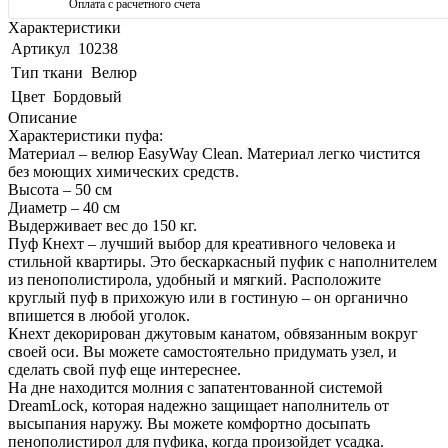
Оплата с расчетного счета
Характеристики
Артикул
10238
Тип ткани
Велюр
Цвет
Бордовый
Описание
Характеристики пуфа:
Материал – велюр EasyWay Clean. Материал легко чистится
без моющих химических средств.
Высота – 50 см
Диаметр – 40 см
Выдерживает вес до 150 кг.
Пуф Кнехт – лучший выбор для креативного человека и
стильной квартиры. Это бескаркасный пуфик с наполнителем
из пенополистирола, удобный и мягкий. Расположите
круглый пуф в прихожую или в гостиную – он органично
впишется в любой уголок.
Кнехт декорирован джутовым канатом, обвязанным вокруг
своей оси. Вы можете самостоятельно придумать узел, и
сделать свой пуф еще интереснее.
На дне находится молния с запатентованной системой
DreamLock, которая надежно защищает наполнитель от
высыпания наружу. Вы можете комфортно досыпать
пенополистирол для пуфика, когда произойдет усадка.