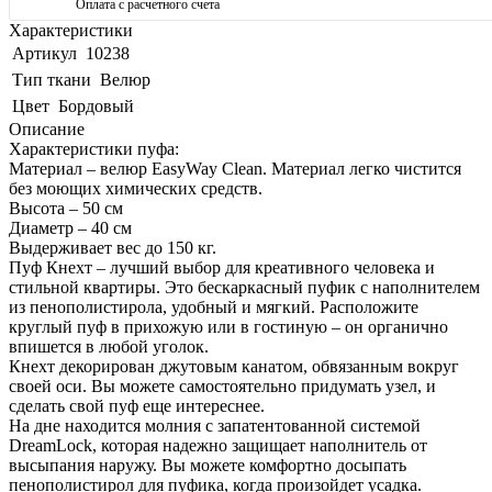
Оплата с расчетного счета
Характеристики
Артикул
10238
Тип ткани
Велюр
Цвет
Бордовый
Описание
Характеристики пуфа:
Материал – велюр EasyWay Clean. Материал легко чистится
без моющих химических средств.
Высота – 50 см
Диаметр – 40 см
Выдерживает вес до 150 кг.
Пуф Кнехт – лучший выбор для креативного человека и
стильной квартиры. Это бескаркасный пуфик с наполнителем
из пенополистирола, удобный и мягкий. Расположите
круглый пуф в прихожую или в гостиную – он органично
впишется в любой уголок.
Кнехт декорирован джутовым канатом, обвязанным вокруг
своей оси. Вы можете самостоятельно придумать узел, и
сделать свой пуф еще интереснее.
На дне находится молния с запатентованной системой
DreamLock, которая надежно защищает наполнитель от
высыпания наружу. Вы можете комфортно досыпать
пенополистирол для пуфика, когда произойдет усадка.