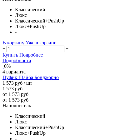
Классический
Люкс
Классический+PushUp
Люкс+PushUp
-
В корзину
Уже в корзине
−
+
Купить
Подробнее
Подробности
0%
4 варианта
Пуфик Шайба Бонджорно
1 573 руб
/ шт
1 573 руб
от 1 573 руб
от 1 573 руб
Наполнитель
Классический
Люкс
Классический+PushUp
Люкс+PushUp
-