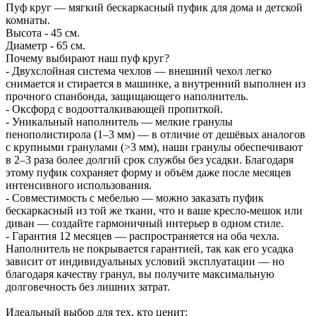
Пуф круг — мягкий бескаркасный пуфик для дома и детской
комнаты.
Высота - 45 см.
Диаметр - 65 см.
Почему выбирают наш пуф круг?
- Двухслойная система чехлов — внешний чехол легко
снимается и стирается в машинке, а внутренний выполнен из
прочного спанбонда, защищающего наполнитель.
- Оксфорд с водоотталкивающей пропиткой.
- Уникальный наполнитель — мелкие гранулы
пенополистирола (1–3 мм) — в отличие от дешёвых аналогов
с крупными гранулами (>3 мм), наши гранулы обеспечивают
в 2–3 раза более долгий срок службы без усадки. Благодаря
этому пуфик сохраняет форму и объём даже после месяцев
интенсивного использования.
- Совместимость с мебелью — можно заказать пуфик
бескаркасный из той же ткани, что и ваше кресло-мешок или
диван — создайте гармоничный интерьер в одном стиле.
- Гарантия 12 месяцев — распространяется на оба чехла.
Наполнитель не покрывается гарантией, так как его усадка
зависит от индивидуальных условий эксплуатации — но
благодаря качеству гранул, вы получите максимальную
долговечность без лишних затрат.
Идеальный выбор для тех, кто ценит: