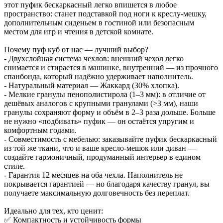
этот пуфик бескаркасный легко впишется в любое
пространство: станет подставкой под ноги к креслу-мешку,
дополнительным сиденьем в гостиной или безопасным
местом для игр и чтения в детской комнате.
Почему пуф куб от нас — лучший выбор?
- Двухслойная система чехлов: внешний чехол легко
снимается и стирается в машинке, внутренний — из прочного
спанбонда, который надёжно удерживает наполнитель.
- Натуральный материал — Жаккард (30% хлопка).
- Мелкие гранулы пенополистирола (1–3 мм): в отличие от
дешёвых аналогов с крупными гранулами (>3 мм), наши
гранулы сохраняют форму и объём в 2–3 раза дольше. Больше
не нужно «подбивать» пуфик — он остаётся упругим и
комфортным годами.
- Совместимость с мебелью: заказывайте пуфик бескаркасный
из той же ткани, что и ваше кресло-мешок или диван —
создайте гармоничный, продуманный интерьер в едином
стиле.
- Гарантия 12 месяцев на оба чехла. Наполнитель не
покрывается гарантией — но благодаря качеству гранул, вы
получаете максимальную долговечность без переплат.
Идеально для тех, кто ценит:
✅ Компактность и устойчивость формы