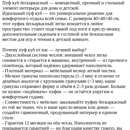
Пуф куб бескаркасный — компактный, прочный и стильный
элемент интерьера для дома и детской.
Идеальный пуф куб — это универсальное решение для
комфортного отдыха всей семьи. С размером 40×40×40 см,
этот пуфик бескаркасный легко впишется в любое
пространство: станет подставкой под ноги к креслу-мешку,
дополнительным сиденьем в гостиной или безопасным
местом для игр и чтения в детской комнате.
Почему пуф куб от нас — лучший выбор?
- Двухслойная система чехлов: внешний чехол легко
снимается и стирается в машинке, внутренний — из прочного
спанбонда, который надёжно удерживает наполнитель.
- Плотный материал — мебельный велюр легкой чистки.
- Мелкие гранулы пенополистирола (1–3 мм): в отличие от
дешёвых аналогов с крупными гранулами (>3 мм), наши
гранулы сохраняют форму и объём в 2–3 раза дольше. Больше
не нужно «подбивать» пуфик — он остаётся упругим и
комфортным годами.
- Совместимость с мебелью: заказывайте пуфик бескаркасный
из той же ткани, что и ваше кресло-мешок или диван —
создайте гармоничный, продуманный интерьер в едином
стиле.
- Гарантия 12 месяцев на оба чехла. Наполнитель не
покрывается гарантией — но благодаря качеству гранул, вы