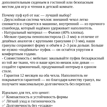
дополнительным сиденьем в гостиной или безопасным
местом для игр и чтения в детской комнате.
Почему пуф куб от нас — лучший выбор?
- Двухслойная система чехлов: внешний чехол легко
снимается и стирается в машинке, внутренний — из прочного
спанбонда, который надёжно удерживает наполнитель.
- Натуральный материал — Фьюжн (40% хлопка).
- Мелкие гранулы пенополистирола (1–3 мм): в отличие от
дешёвых аналогов с крупными гранулами (>3 мм), наши
гранулы сохраняют форму и объём в 2–3 раза дольше. Больше
не нужно «подбивать» пуфик — он остаётся упругим и
комфортным годами.
- Совместимость с мебелью: заказывайте пуфик бескаркасный
из той же ткани, что и ваше кресло-мешок или диван —
создайте гармоничный, продуманный интерьер в едином
стиле.
- Гарантия 12 месяцев на оба чехла. Наполнитель не
покрывается гарантией — но благодаря качеству гранул, вы
получаете максимальную долговечность без переплат.
Идеально для тех, кто ценит:
✅ Компактность и устойчивость формы
✅ Лёгкий уход и гигиеничность
✅ Долговечность без «усадки»